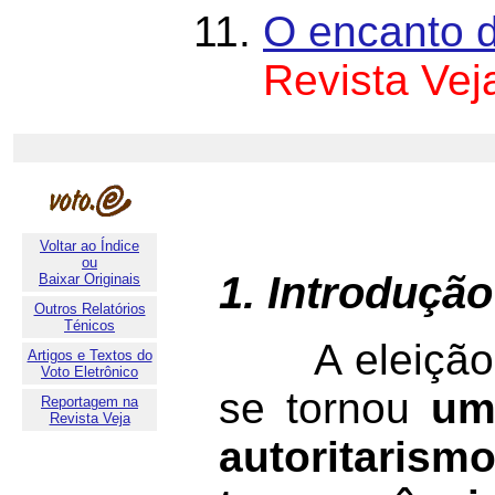
O encanto 
Revista Vej
Voltar ao Índice
ou
1. Introdução
Baixar Originais
Outros Relatórios
Ténicos
A eleição p
Artigos e Textos do
Voto Eletrônico
se tornou
um
Reportagem na
Revista Veja
autoritari