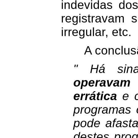
indevidas do
registravam 
irregular, etc.
A conclusão 
" Há sin
operavam 
errática
e c
programas 
pode afasta
destes pro