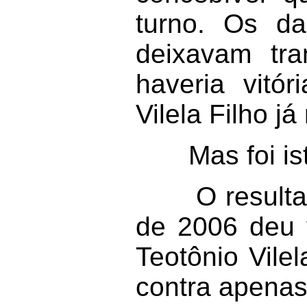
turno. Os d
deixavam tr
haveria vitó
Vilela Filho já
Mas foi isto
O resultado 
de 2006 deu v
Teotônio Vile
contra apenas