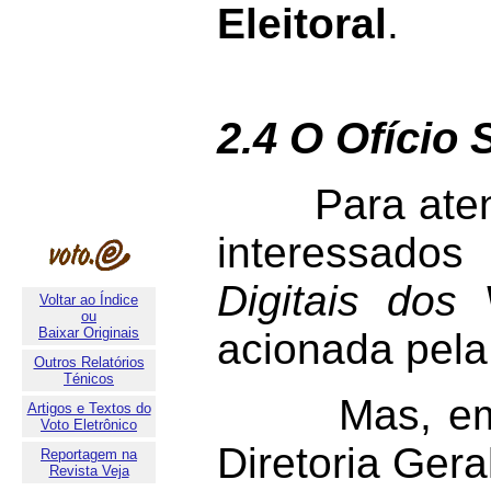
Eleitoral
.
2.4 O Ofício
Para atender
interessado
Digitais dos 
Voltar ao Índice
ou
Baixar Originais
acionada pela
Outros Relatórios
Ténicos
Mas, em vez
Artigos e Textos do
Voto Eletrônico
Diretoria Ger
Reportagem na
Revista Veja