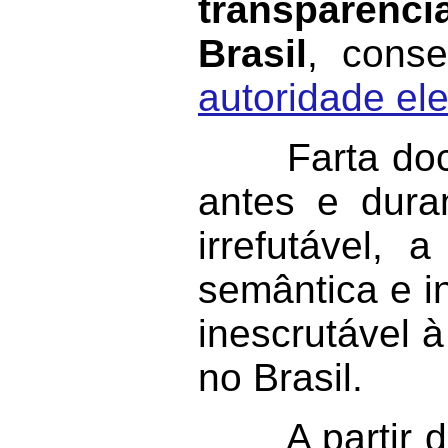
transparência
Brasil
, cons
autoridade elei
Farta docume
antes e dura
irrefutável,
semântica e i
inescrutável 
no Brasil.
A partir do