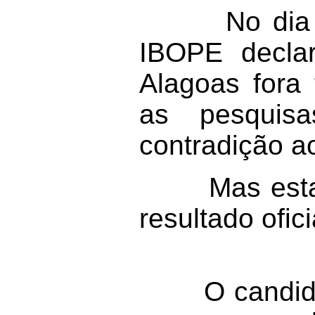
No dia segu
IBOPE decla
Alagoas fora 
as pesquis
contradição ao
Mas estaria
resultado ofic
O candidato 