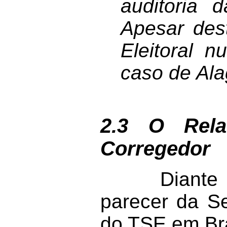
auditoria 
Apesar dest
Eleitoral 
caso de Ala
2.3 O Rela
Corregedor
Diante da pe
parecer da Se
do TSE em Bra