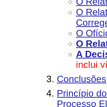
O Relat
O Rela
Correg
O Ofíc
O Rela
A Deci
inclui 
Conclusões
Princípio do
Processo El