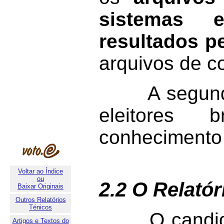
sistemas 
resultados p
arquivos de co
A segunda q
eleitores 
conhecimento 
Voltar ao Índice
ou
2.2 O Relató
Baixar Originais
Outros Relatórios
Ténicos
O candidato
Artigos e Textos do