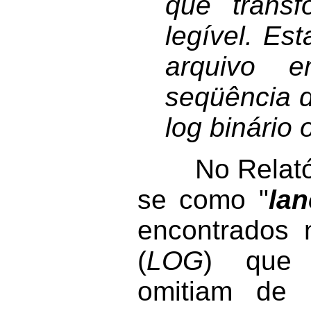
que transf
legível. Es
arquivo e
seqüência d
log binário 
No Relatório
se como "
la
encontrados 
(
LOG
) que r
omitiam de e