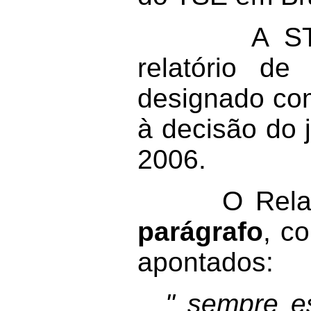
A STI/TSE
relatório de
designado c
à decisão do 
2006.
O Relatór
parágrafo
, c
apontados:
" sempre e