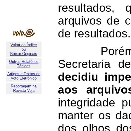
resultados
arquivos de c
de resultados.
Voltar ao Índice
Porém, par
ou
Baixar Originais
Secretaria d
Outros Relatórios
Ténicos
decidiu impe
Artigos e Textos do
Voto Eletrônico
aos arquivo
Reportagem na
Revista Veja
integridade 
manter os dad
dos olhos do