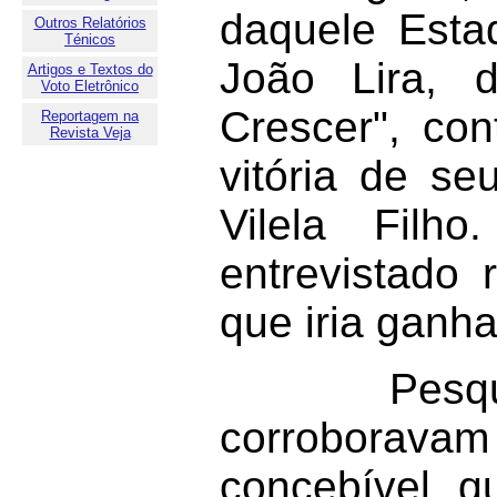
daquele Estad
Outros Relatórios
Ténicos
João Lira, 
Artigos e Textos do
Voto Eletrônico
Crescer", co
Reportagem na
Revista Veja
vitória de se
Vilela Filh
entrevistado
que iria ganha
Pesquisas r
corroborava
concebível q