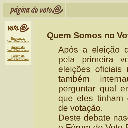
Quem Somos no Vo
Página do
Voto Eletrônico
Após a eleição 
Jornal do
Voto Eletrônico
Fórum do
pela primeira 
Voto Eletrônico
eleições oficiais 
também intern
perguntar qual e
que eles tinham
de votação.
Deste debate nasc
o Fórum do Voto E