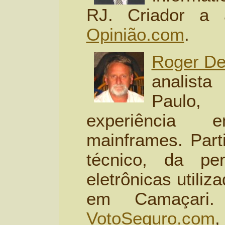
RJ. Criador a a
Opinião.com
.
Roger De
analist
Paulo
experiência
mainframes. Part
técnico, da pe
eletrônicas utili
em Camaçari
VotoSeguro.com
,