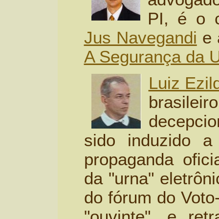
PI, é o c
Jus Navegandi
e 
A Segurança da U
Luiz Ezil
brasil
decepci
sido induzido a
propaganda oficia
da "urna" eletrôn
do fórum do Voto
"ouvinte", e retr